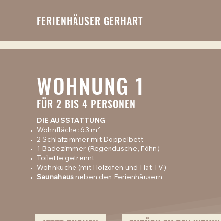
google-site-verification: google58eaca1dba87752b.html
FERIENHÄUSER GERHART
WOHNUNG 1
FÜR 2 BIS 4 PERSONEN
DIE AUSSTATTUNG
Wohnfläche: 63 m²
2 Schlafzimmer mit Doppelbett
1 Badezimmer (Regendusche, Föhn)
Toilette getrennt
Wohnküche (mit Holzofen und Flat-TV)
Saunahaus
neben den Ferienhäusern