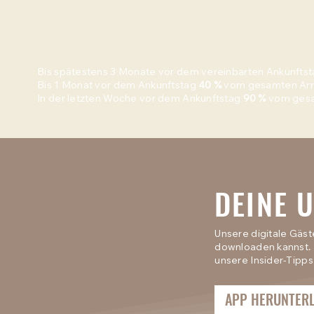
Bis spätestens 3 Monate vor dem vereinbarten Ankunfts
Bis 1 Monat vor dem Ankunftstag
40 %
vom gesamten Arr
In der letzten Woche vor dem Ankunftstag
90 %
vom gesa
DEINE 
Unsere digitale Gäs
downloaden kannst. 
unsere Insider-Tipps
APP HERUNTER