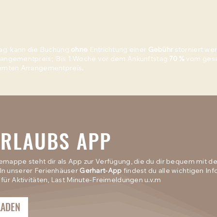
tag kann die Buchung
ohne
Entrichtung einer
Gebühr
storniert we
angementpreis; Bis 1 Woche vor dem Ankunftstag
70 %
vom gesa
mten Arrangementpreis.
URLAUBS APP
temappe steht dir als App zur Verfügung, die du dir bequem mit
In unserer Ferienhäuser
Gerhart-App
findest du alle wichtigen Inf
 für Aktivitäten, Last Minute-Freimeldungen u.v.m
LADEN