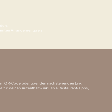
rden.
mten Arrangementpreis;
 dem QR-Code oder über den nachstehenden Link
os für deinen Aufenthalt – inklusive Restaurant-Tipps,